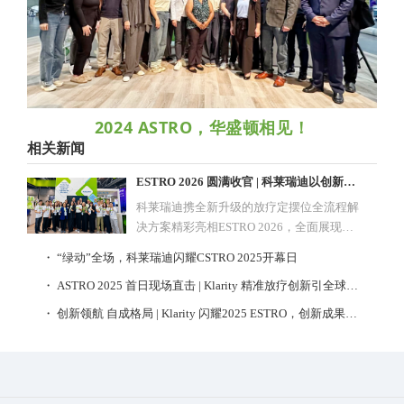
2024 ASTRO，华盛顿相见！
相关新闻
ESTRO 2026 圆满收官 | 科莱瑞迪以创新与艺术共鸣，书写精准放疗新篇章
科莱瑞迪携全新升级的放疗定摆位全流程解
决方案精彩亮相ESTRO 2026，全面展现其
在放疗定位领域的深厚积淀与创新“硬实
・ “绿动”全场，科莱瑞迪闪耀CSTRO 2025开幕日
力”，为放疗行业高质量发展注入新动能。
・ ASTRO 2025 首日现场直击 | Klarity 精准放疗创新引全球瞩目
・ 创新领航 自成格局 | Klarity 闪耀2025 ESTRO，创新成果引领行业新风向